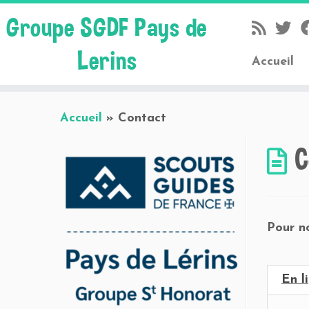
Groupe SGDF Pays de
Lerins
Accueil
Skip
Accueil
»
Contact
to
content
C
Pour no
En l