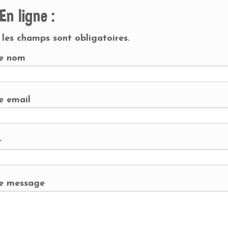
En ligne :
 les champs sont obligatoires.
e nom
e email
t
e message